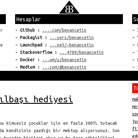
Hesaplar
S
er
- Github :
....com/benancetin
- 
- Packagist :
...sers/benancetin
- 
ye
- Launchpad :
...net/~benancetin
- 
- Stackoverflow :
...4709/benancetin
- 
- Docker :
...om/u/benancetin
- 
- Medium :
...com/@benancetin
- 
T
ılbaşı hediyesi
ma
mo
sp
ju
bu kimsesiz çocuklar için en fazla 300TL tutacak
fi
da kendisinin yazdığı bir mektup alıyorsunuz. Son
ed