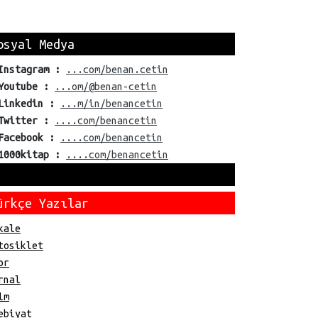
osyal Medya
Instagram :
...com/benan.cetin
Youtube :
...om/@benan-cetin
Linkedin :
...m/in/benancetin
Twitter :
....com/benancetin
Facebook :
....com/benancetin
1000kitap :
....com/benancetin
ürkçe Yazılar
kale
tosiklet
or
rnal
lm
ebiyat