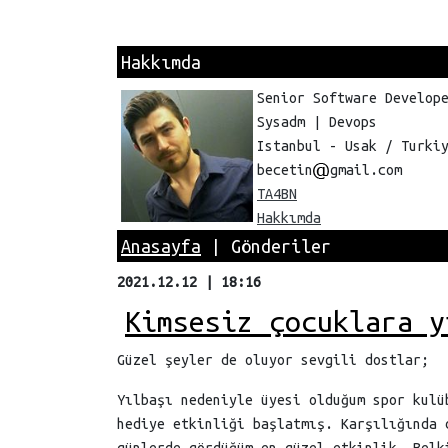
Hakkımda
Senior Software Develop
Sysadm | Devops
Istanbul - Usak / Turki
becetin
gmail.com
TA4BN
Hakkımda
Anasayfa
| Gönderiler
2021.12.12 | 18:16
Kimsesiz çocuklara y
Güzel şeyler de oluyor sevgili dostlar;
Yılbaşı nedeniyle üyesi olduğum spor kulü
hediye etkinliği başlatmış. Karşılığında 