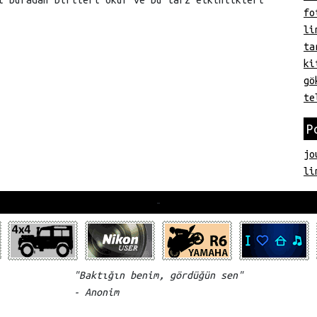
i buradan birileri okur ve bu tarz etkinlikleri
fo
li
ta
ki
gö
te
P
jo
li
-
"Baktığın benim, gördüğün sen"
- Anonim