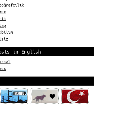
toğrafçılık
nux
rih
tap
kbilim
lsiz
osts in English
urnal
nux