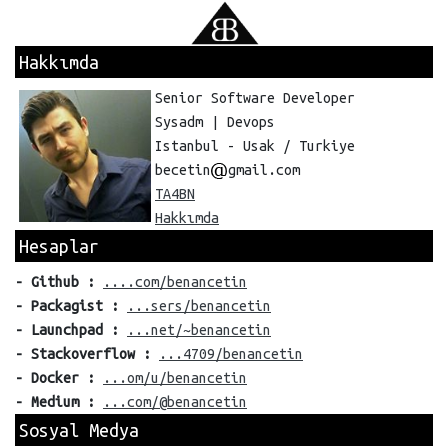
Hakkımda
Senior Software Developer
Sysadm | Devops
Istanbul - Usak / Turkiye
becetin
gmail.com
TA4BN
Hakkımda
Hesaplar
- Github :
....com/benancetin
- Packagist :
...sers/benancetin
- Launchpad :
...net/~benancetin
- Stackoverflow :
...4709/benancetin
- Docker :
...om/u/benancetin
- Medium :
...com/@benancetin
Sosyal Medya