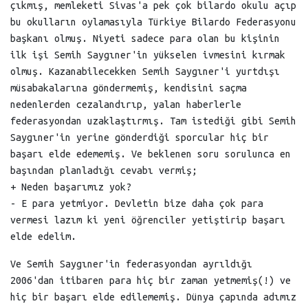
çıkmış, memleketi Sivas'a pek çok bilardo okulu açıp
bu okulların oylamasıyla Türkiye Bilardo Federasyonu
başkanı olmuş. Niyeti sadece para olan bu kişinin
ilk işi Semih Saygıner'in yükselen ivmesini kırmak
olmuş. Kazanabilecekken Semih Saygıner'i yurtdışı
müsabakalarına göndermemiş, kendisini saçma
nedenlerden cezalandırıp, yalan haberlerle
federasyondan uzaklaştırmış. Tam istediği gibi Semih
Saygıner'in yerine gönderdiği sporcular hiç bir
başarı elde edememiş. Ve beklenen soru sorulunca en
başından planladığı cevabı vermiş;
+ Neden başarımız yok?
- E para yetmiyor. Devletin bize daha çok para
vermesi lazım ki yeni öğrenciler yetiştirip başarı
elde edelim.
Ve Semih Saygıner'in federasyondan ayrıldığı
2006'dan itibaren para hiç bir zaman yetmemiş(!) ve
hiç bir başarı elde edilememiş. Dünya çapında adımız