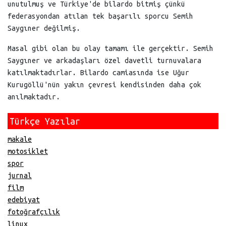
unutulmuş ve Türkiye'de bilardo bitmiş çünkü
federasyondan atılan tek başarılı sporcu Semih
Saygıner değilmiş.
Masal gibi olan bu olay tamamı ile gerçektir. Semih
Saygıner ve arkadaşları özel davetli turnuvalara
katılmaktadırlar. Bilardo camiasında ise Uğur
Kurugöllü'nün yakın çevresi kendisinden daha çok
anılmaktadır.
Türkçe Yazılar
makale
motosiklet
spor
jurnal
film
edebiyat
fotoğrafçılık
linux