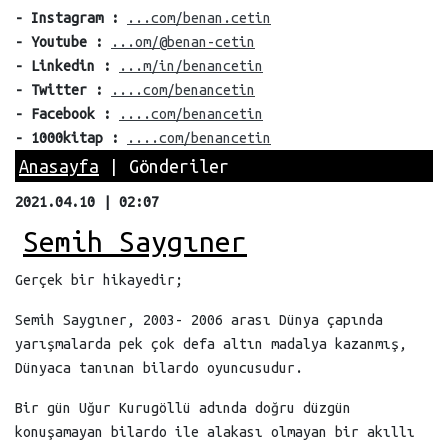
- Instagram :
...com/benan.cetin
- Youtube :
...om/@benan-cetin
- Linkedin :
...m/in/benancetin
- Twitter :
....com/benancetin
- Facebook :
....com/benancetin
- 1000kitap :
....com/benancetin
Anasayfa
| Gönderiler
2021.04.10 | 02:07
Semih Saygıner
Gerçek bir hikayedir;
Semih Saygıner, 2003- 2006 arası Dünya çapında
yarışmalarda pek çok defa altın madalya kazanmış,
Dünyaca tanınan bilardo oyuncusudur.
Bir gün Uğur Kurugöllü adında doğru düzgün
konuşamayan bilardo ile alakası olmayan bir akıllı